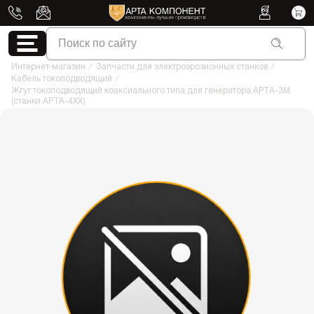
Поиск по сайту
Интернет-магазин
/
Запчасти для электроэрозионных станков
/
Кабель токоподводящий
/
Жгут токоподводящий коаксиального типа для генератора АРТА-3М
(станки АРТА-4XX)