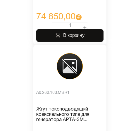
74 850,00
В корзину
A0.260.103.M3.R1
Жгут токоподводящий
коаксиального типа для
генератора АРТА-3М...