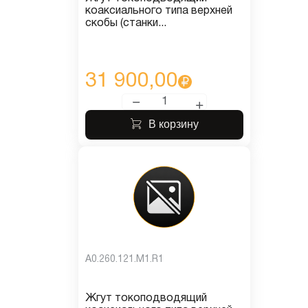
коаксиального типа верхней
скобы (станки...
31 900,00
В корзину
A0.260.121.M1.R1
Жгут токоподводящий