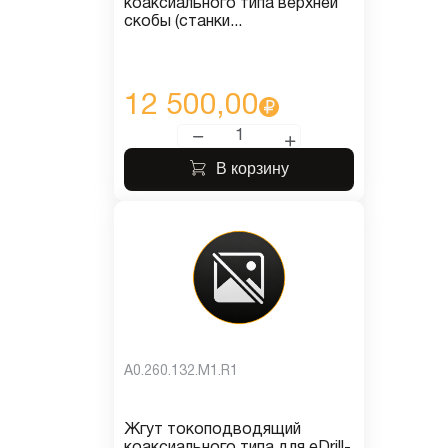
коаксиального типа верхней
скобы (станки...
12 500,00
В корзину
A0.260.132.M1.R1
Жгут токоподводящий