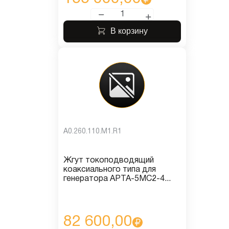
В корзину
A0.260.110.M1.R1
Жгут токоподводящий
коаксиального типа для
генератора АРТА-5МС2-4...
82 600,00