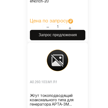
eNotch-20
Цена по запросу
Запрос предложения
A0.260.103.M1.R1
Жгут токоподводящий
коаксиального типа для
генератора АРТА-3М...