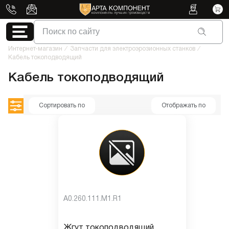
Поиск по сайту
Интернет-магазин
/
Запчасти для электроэрозионных станков
/
Кабель токоподводящий
Кабель токоподводящий
Сортировать по
Отображать по
A0.260.111.M1.R1
Жгут токоподводящий