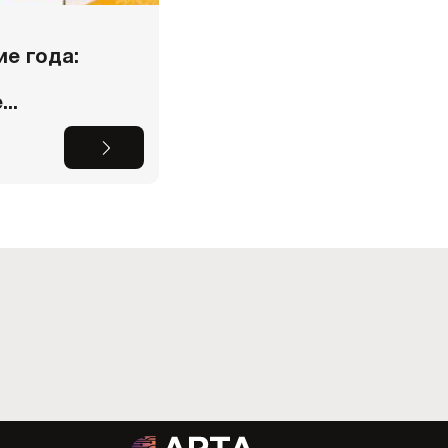
е года:
..