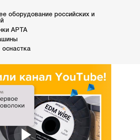
е оборудование российских и
ей
нки АРТА
ашины
 оснастка