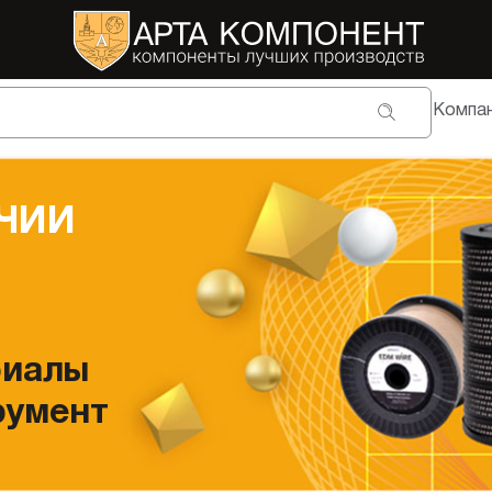
Компа
ЧИИ
риалы
румент