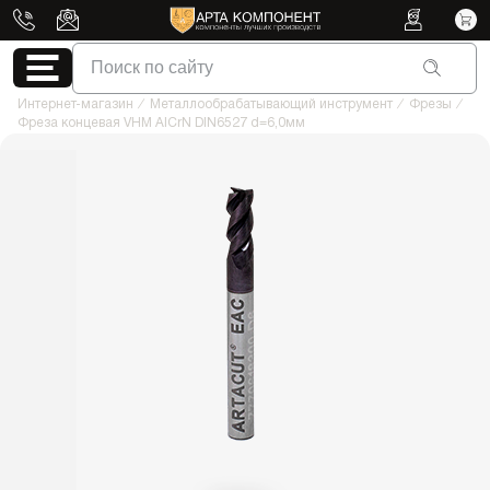
Поиск по сайту
Интернет-магазин
/
Металлообрабатывающий инструмент
/
Фрезы
/
Фреза концевая VHM AICrN DIN6527 d=6,0мм