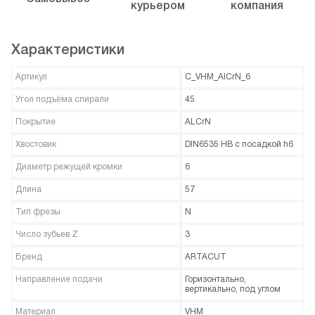
курьером
компания
Характеристики
Артикул
C_VHM_AICrN_6
Угол подъёма спирали
45
Покрытие
ALCrN
Хвостовик
DIN6535 HB с посадкой h6
Диаметр режущей кромки
6
Длина
57
Тип фрезы
N
Число зубьев Z
3
Бренд
ARTACUT
Направление подачи
Горизонтально,
вертикально, под углом
Материал
VHM