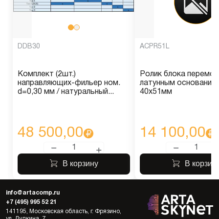
DDB30
ACPR51L
Комплект (2шт.)
Ролик блока перемот
направляющих-фильер ном.
латунным основание
d=0,30 мм / натуральный...
40х51мм
48 500,00
14 100,00
В корзину
В корзин
info@artacomp.ru
+7 (495) 995 52 21
141195, Московская область, г. Фрязино,
ул. Дудкина, 7