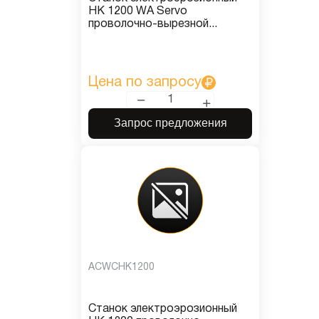
HK 1200 WA Servo
проволочно-вырезной...
Цена по запросу
Запрос предложения
ACWCHK1200
Станок электроэрозионный