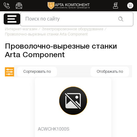
Поиск по сайту
Интернет-магазин
/
Электроэрозионное оборудование
/
Проволочно-вырезные станки Arta Component
Проволочно-вырезные станки
Arta Component
Сортировать по
Отображать по
ACWCHK1000S